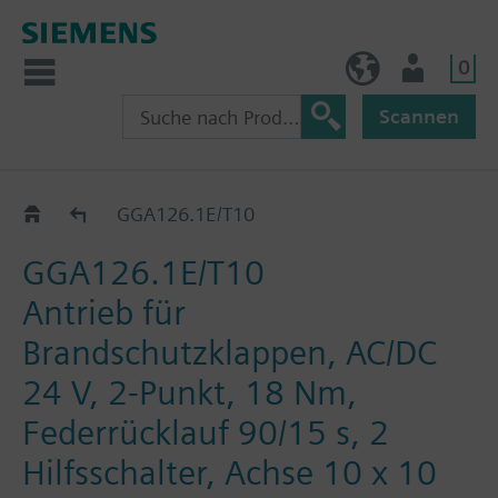
0
BE (de)
Nutzer
Scannen
GGA..26.1E
GGA126.1E/T10
GGA126.1E/T10
Antrieb für
Brandschutzklappen, AC/DC
24 V, 2-Punkt, 18 Nm,
Federrücklauf 90/15 s, 2
Hilfsschalter, Achse 10 x 10