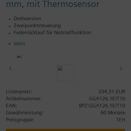
mm, mit Thermosensor
Drehversion
Zweipunktsteuerung
Federrücklauf für Notstellfunktion
Temperaturüberwachungseinheit (Temperatur
Mehr
max. 72 °C Tf1 Kanal-Aussen oder max. 72 °C
Tf2 Kanal-Innen)
Fest eingestellten Hilfsschaltern mit Schaltpunkt
5 ° bezw. 80 °
Formschlüssige Achsverbindung 4-kant (10x10)
Handverstellung
Klappenstellungsanzeige
Listenpreis:
334,31 EUR
Ausführung im Ganzmetallgehäuse aus
Artikelnummer:
GGA126.1E/T10
Aluminiumdruckguss mit Anschlusskabel 0,9 m
EAN:
BPZ:GGA126.1E/T10
Schutzart: Überwachungseinheit IP30 / Antrieb
Gewährleistung:
60 Monate
IP54
Preisgruppe:
1EH