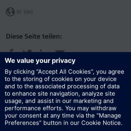
BE (de)
Diese Seite teilen:
© Siemens Schweiz AG 2017
Produktangebot und Preise können pro Land
variieren.