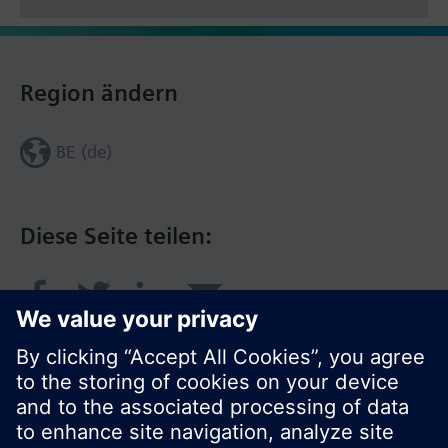
Region ändern
BE (de)
Diese Seite teilen: