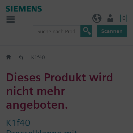
0
BE (de)
Nutzer
Scannen
Austauschhilfe
K1f40
Dieses Produkt wird
nicht mehr
angeboten.
K1f40