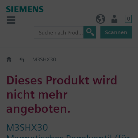
0
BE (de)
Nutzer
Scannen
Austauschhilfe
M3SHX30
Dieses Produkt wird
nicht mehr
angeboten.
M3SHX30