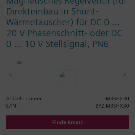
Magnetisches Regelventil (für
Direkteinbau in Shunt-
Wärmetauscher) für DC 0 ...
20 V Phasenschnitt- oder DC
0 ... 10 V Stellsignal, PN6
Artikelnummer:
M3SHX30
EAN:
BPZ:M3SHX30
Finde Ersatz