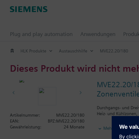
Plug and play automation
Anwendungen
Produ
HLK Produkte
Austauschhilfe
MVE22.20/180
Dieses Produkt wird nicht me
MVE22.20/1
Zonenventil
Durchgangs- und Drei
Heiz- und Kühlzonen, 
Artikelnummer:
MVE22.20/180
EAN:
BPZ:MVE22.20/180
Zusatzinformation
Gewährleistung:
24 Monate
Mehr
Stellantrieb und Vent
Der Stellantrieb ist a