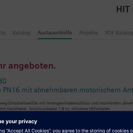
HIT 
kte
Katalog
Austauschhilfe
Projekte
PDF Katalo
hr angeboten.
80
e PN16 mit abnehmbaren motorischem Ant
weg-Umschaltventile mit Innengewindeanschluss und montiertem abneh
mit Handhebel, Anschlusskabel 1,8 m, mit/ohne Hilfschalter.
il werden zusammenmontiert geliefert.
ustauschbar.