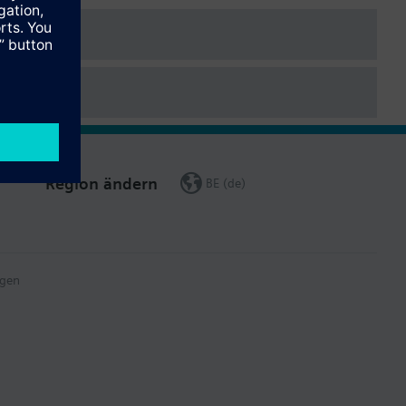
Region ändern
BE (de)
gen