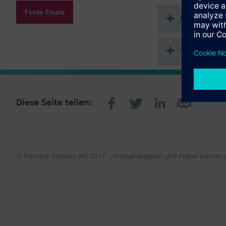
Finde Ersatz
Dokument
Technisch
Diese Seite teilen:
© Siemens Schweiz AG 2017
Produktangebot und Preise können p