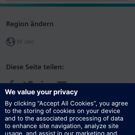
Region ändern
BE (de)
Diese Seite teilen: