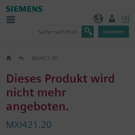
0
BE (de)
Nutzer
Scannen
Austauschhilfe
MXI421.20
Dieses Produkt wird
nicht mehr
angeboten.
MXI421.20