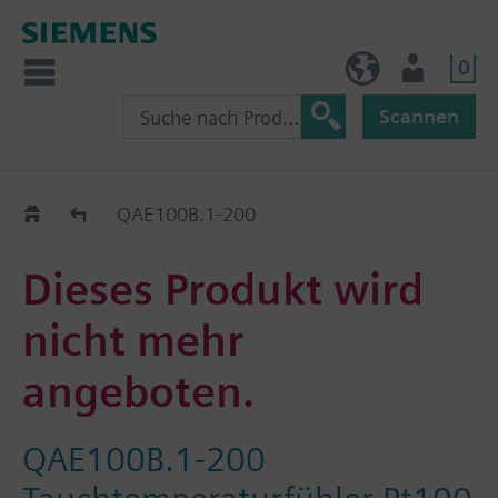
0
BE (de)
Nutzer
Scannen
Austauschhilfe
QAE100B.1-200
Dieses Produkt wird
nicht mehr
angeboten.
QAE100B.1-200