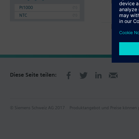
QAE1
Tauch
Pt1000
NTC
QAE1
Tauch
Diese Seite teilen:
© Siemens Schweiz AG 2017
Produktangebot und Preise können p