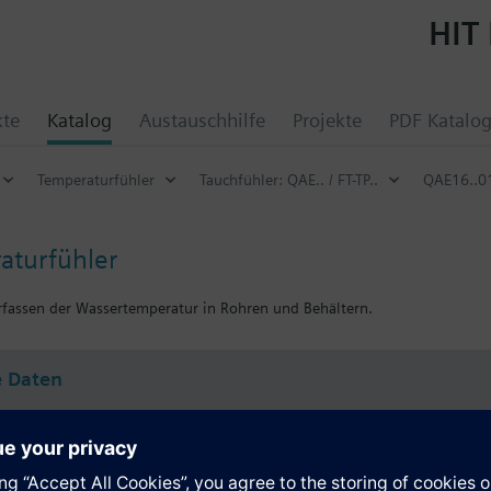
HIT 
kte
Katalog
Austauschhilfe
Projekte
PDF Katalo
Temperaturfühler
Tauchfühler: QAE.. / FT-TP..
QAE16..0
aturfühler
rfassen der Wassertemperatur in Rohren und Behältern.
e Daten