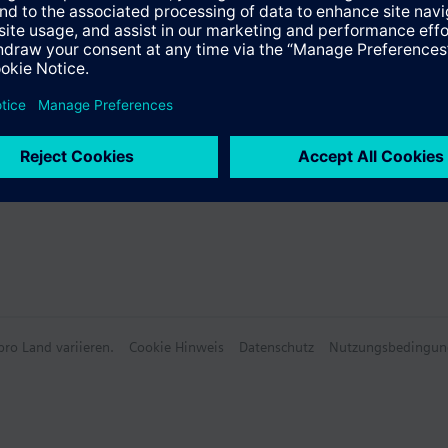
612.010
temperaturfühler
630.010
temperaturfühler
ro Land variieren.
Cookie Hinweis
Datenschutz
Nutzungsbedingun