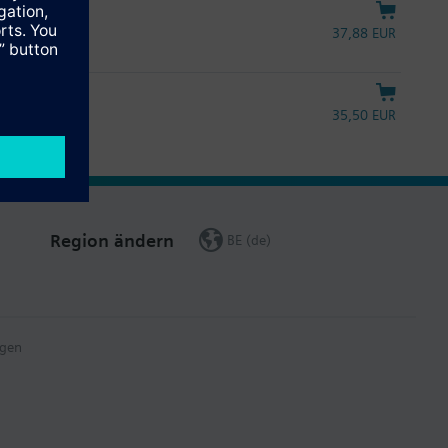
37,88 EUR
35,50 EUR
Region ändern
BE (de)
gen