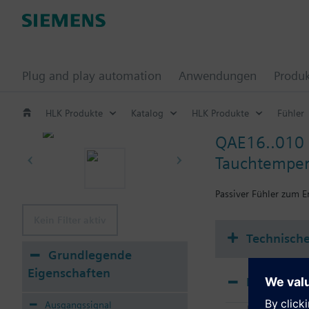
Plug and play automation
Anwendungen
Produ
HLK Produkte
Katalog
HLK Produkte
Fühler
QAE16..010
Tauchtemper
Passiver Fühler zum E
Kein Filter aktiv
Technisch
Grundlegende
Eigenschaften
Produkte
Ausgangssignal