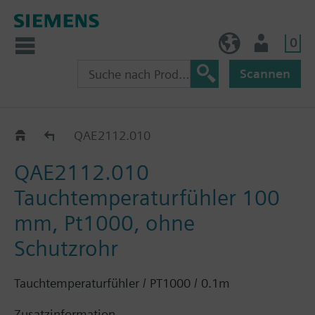
0
BE (de)
Nutzer
Scannen
QAE21..
QAE2112.010
QAE2112.010
Tauchtemperaturfühler 100
mm, Pt1000, ohne
Schutzrohr
Tauchtemperaturfühler / PT1000 / 0.1m
Zusatzinformation