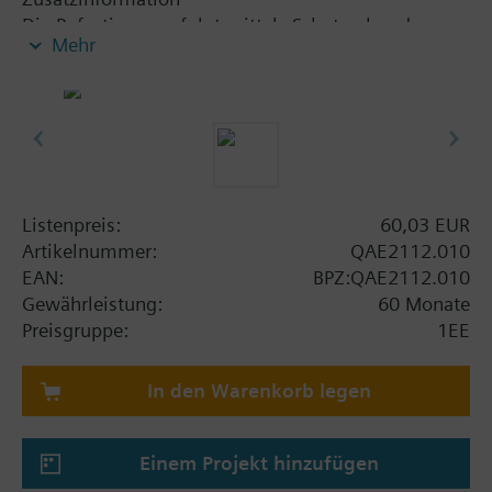
Die Befestigung erfolgt mittels Schutzrohr oder
Mehr
Klemmverschraubung. Fehlt in der Tabelle die
Angabe der PN-Stufe so ist im Lieferumfang kein
Schutzrohr enthalten und die PN-Stufe ist abhängig
vom verwendeten Schutzrohr (siehe Zubehör). Bei
Verwendung der Klemmverschraubung AQE2102
beträgt der Nenndruck 16 bar (PN16).
Listenpreis:
60,03 EUR
Artikelnummer:
QAE2112.010
EAN:
BPZ:QAE2112.010
Gewährleistung:
60 Monate
Preisgruppe:
1EE
In den Warenkorb legen
Einem Projekt hinzufügen