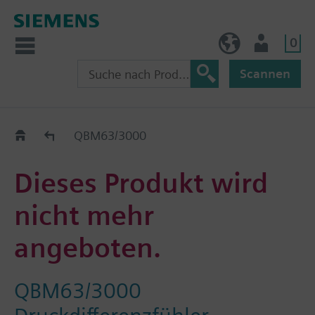
0
BE (de)
Nutzer
Scannen
Austauschhilfe
QBM63/3000
Dieses Produkt wird
nicht mehr
angeboten.
QBM63/3000