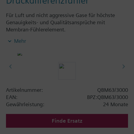
Druckdifferenzfühler
Für Luft und nicht aggressive Gase für höchste
Genauigkeits- und Qualitätsansprüche mit
Membran-Fühlerelement.
Mit einstellbarem Druckmessbereich und
Mehr
umschaltbarer drucklinearer oder druckradizierter
Kennlinie.
Zusatzinformation
Lieferung ohne Montage-Set und
Anschlussschlauch.
Artikelnummer:
QBM63/3000
EAN:
BPZ:QBM63/3000
Gewährleistung:
24 Monate
Finde Ersatz