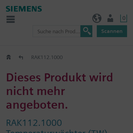
0
BE (de)
Nutzer
Scannen
Austauschhilfe
RAK112.1000
Dieses Produkt wird
nicht mehr
angeboten.
RAK112.1000