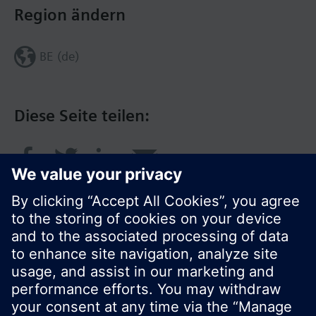
Region ändern
BE (de)
Diese Seite teilen:
© Siemens Schweiz AG 2017