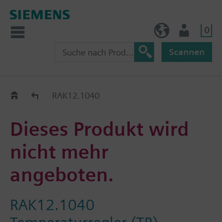
0
BE (de)
Nutzer
Scannen
Austauschhilfe
RAK12.1040
Dieses Produkt wird
nicht mehr
angeboten.
RAK12.1040