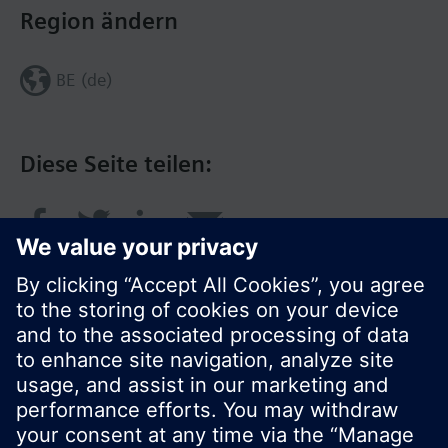
Region ändern
BE (de)
Diese Seite teilen:
© Siemens Schweiz AG 2017