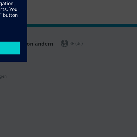
Region ändern
BE (de)
gen