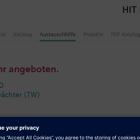
HIT 
kte
Katalog
Austauschhilfe
Projekte
PDF Katalo
hr angeboten.
0
ächter (TW)
e