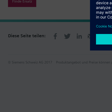
Finde Ersatz
Diese Seite teilen:
© Siemens Schweiz AG 2017
Produktangebot und Preise können p