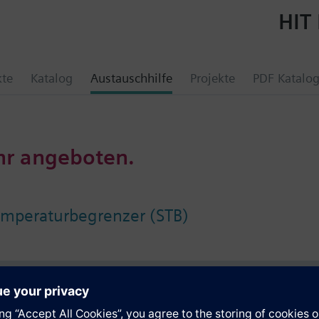
HIT 
kte
Katalog
Austauschhilfe
Projekte
PDF Katalo
hr angeboten.
emperaturbegrenzer (STB)
e