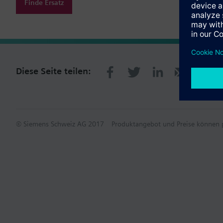
Finde Ersatz
Diese Seite teilen:
© Siemens Schweiz AG 2017
Produktangebot und Preise können p