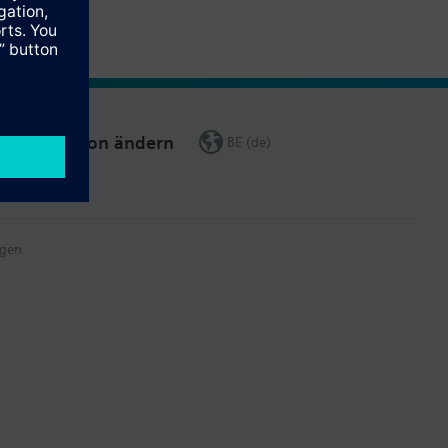
Region ändern
BE (de)
gen