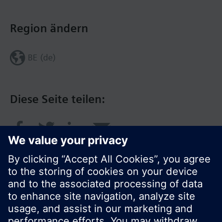
Region ändern
BE (de)
Diese Seite teilen: