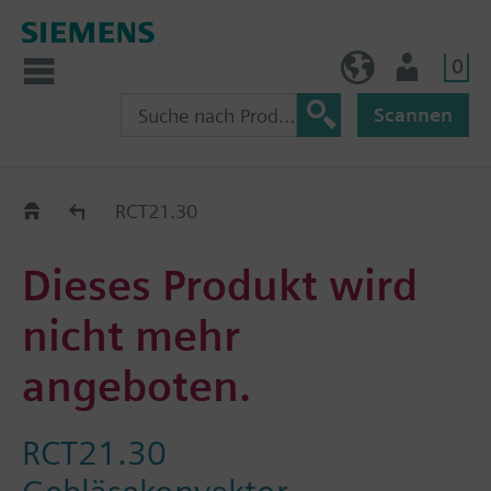
0
BE (de)
Nutzer
Scannen
Austauschhilfe
RCT21.30
Dieses Produkt wird
nicht mehr
angeboten.
RCT21.30