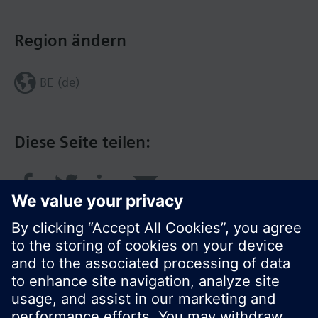
Region ändern
BE (de)
Diese Seite teilen: