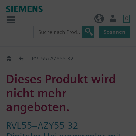
0
BE (de)
Nutzer
Scannen
Austauschhilfe
RVL55+AZY55.32
Dieses Produkt wird
nicht mehr
angeboten.
RVL55+AZY55.32