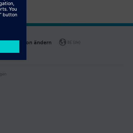
Region ändern
BE (de)
gen