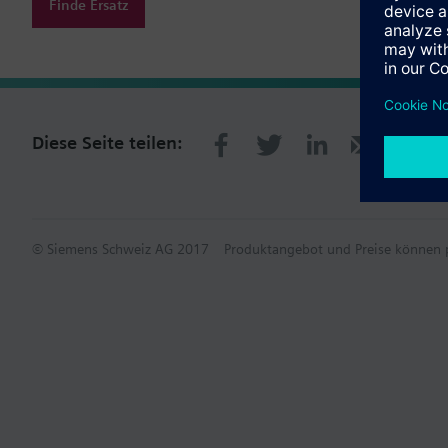
Finde Ersatz
Diese Seite teilen:
© Siemens Schweiz AG 2017
Produktangebot und Preise können p