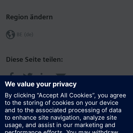
Region ändern
BE (de)
Diese Seite teilen: