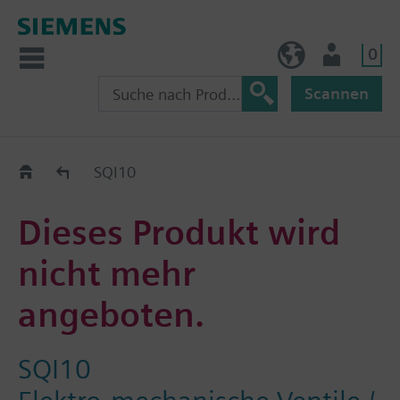
0
BE (de)
Nutzer
Scannen
Austauschhilfe
SQI10
Dieses Produkt wird
nicht mehr
angeboten.
SQI10