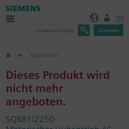
0
BE (de)
Nutzer
Scannen
Austauschhilfe
SQS81/2250
Dieses Produkt wird
nicht mehr
angeboten.
SQS81/2250