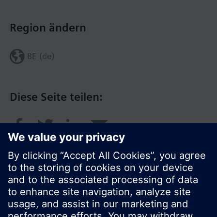
Region ändern
BE (de)
Diese Seite teilen: