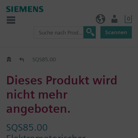
0
BE (de)
Nutzer
Scannen
Austauschhilfe
SQS85.00
Dieses Produkt wird
nicht mehr
angeboten.
SQS85.00