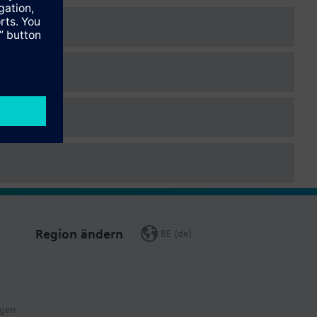
Region ändern
BE (de)
gen