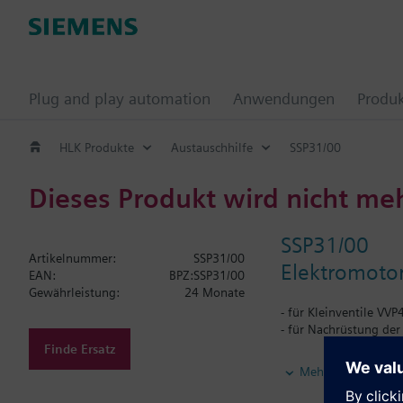
Plug and play automation
Anwendungen
Produ
HLK Produkte
Austauschhilfe
SSP31/00
Dieses Produkt wird nicht me
SSP31/00
Artikelnummer:
SSP31/00
Elektromotor
EAN:
BPZ:SSP31/00
Gewährleistung:
24 Monate
- für Kleinventile VV
- für Nachrüstung der
Finde Ersatz
Elektromotorische Ant
Mehr
Stellungsanzeige, Ha