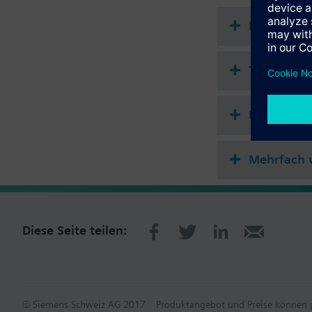
Zusatzinformation
Befestigung auf Vent
Dokument
SSP81.., SSP61.. sind 
Technisch
Einfach w
Mehrfach 
Diese Seite teilen:
© Siemens Schweiz AG 2017
Produktangebot und Preise können p