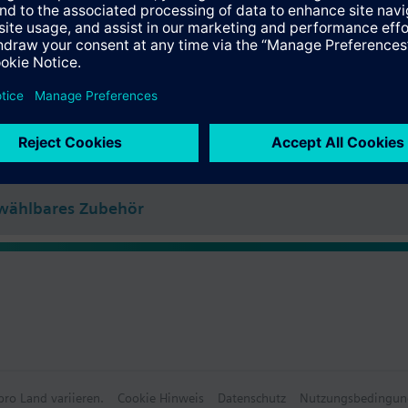
il: Ueberwurfmutter M30 x 1,5.
e
CE, C-tick, UL und cUL approbiert.
e Daten
ählbares Zubehör
wählbares Zubehör
ro Land variieren.
Cookie Hinweis
Datenschutz
Nutzungsbedingun