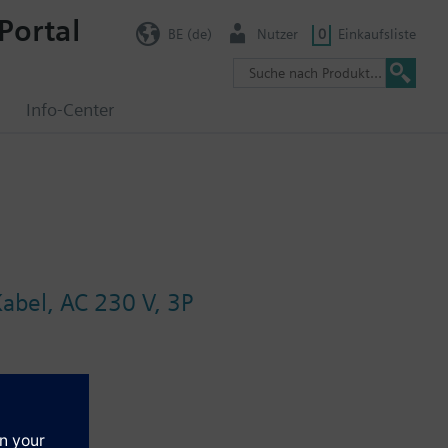
Portal
BE (de)
Nutzer
0
Einkaufsliste
g
Info-Center
abel, AC 230 V, 3P
chbehandlungsgeräte sowie Heiz- und Kühlzonen. Mit
ltung und steckbarem Anschlusskabel ausgerüstet.