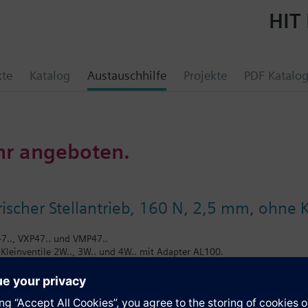
HIT 
kte
Katalog
Austauschhilfe
Projekte
PDF Katalo
hr angeboten.
ischer Stellantrieb, 160 N, 2,5 mm, ohne K
P47.., VXP47.. und VMP47..
 Kleinventile 2W.., 3W.. und 4W.. mit Adapter AL100.
riebe zur stetigen oder 3-Punkt Regelung von Kleinventilen für Luftna
ndverstellung, automatischer Hubanpassung, kraftabhängiger Endabscha