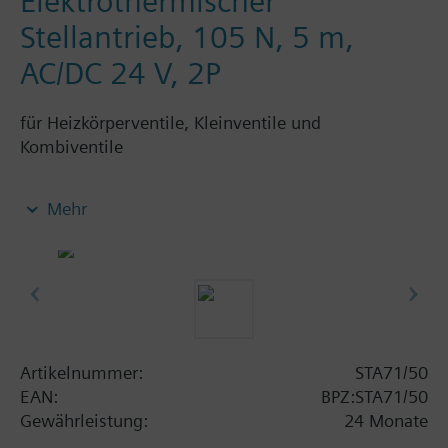
Elektrothermischer
Stellantrieb, 105 N, 5 m,
AC/DC 24 V, 2P
für Heizkörperventile, Kleinventile und
Kombiventile
Elektrothermische Stellantriebe zur 2-Punkt und
Mehr
quasistetigen Regelung von Heizungsanlagen,
Kühldecken und Luftnachbehandlungsgeräten. Mit
Stellungsanzeige und Anschlusskabel. Typen mit
1,2 m und 5 m Kabel erhältlich. Passend auf
Siemens Heizkörperventile
VDN../VEN../VUN../VPD../VPE.., Siemens-
Kleinventile VD1...CLC und V..I46.. und auf
Artikelnummer:
STA71/50
Heizkörperventile mit Anschluss M30 x 1,5 und 2,5
EAN:
BPZ:STA71/50
mm Hub (Heimeier, Cazzaniga, Oventrop M30x1,5,
Gewährleistung:
24 Monate
Honeywell-Braukmann, MNG, Junkers, Beulco neu).