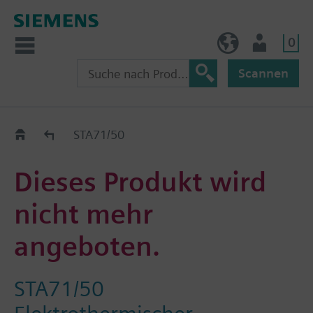
0
BE (de)
Nutzer
Scannen
Austauschhilfe
STA71/50
Dieses Produkt wird
nicht mehr
angeboten.
STA71/50