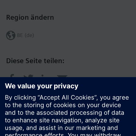
Region ändern
BE (de)
Diese Seite teilen: