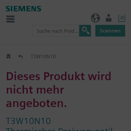
0
BE (de)
Nutzer
Scannen
Austauschhilfe
T3W10N10
Dieses Produkt wird
nicht mehr
angeboten.
T3W10N10