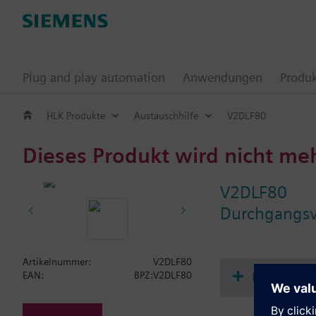
Plug and play automation
Anwendungen
Produ
HLK Produkte
Austauschhilfe
V2DLF80
Dieses Produkt wird nicht me
V2DLF80
Durchgangsve
Artikelnummer:
V2DLF80
Dokument
EAN:
BPZ:V2DLF80