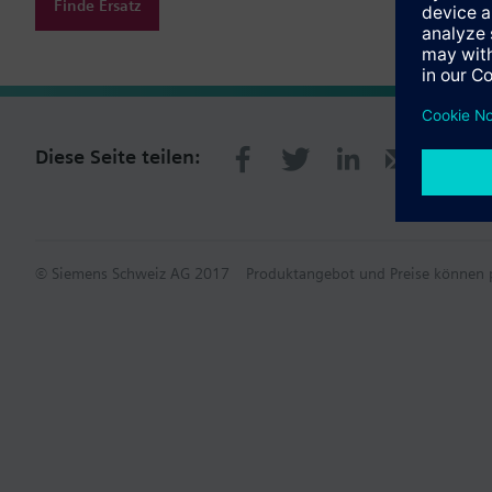
Finde Ersatz
Diese Seite teilen:
© Siemens Schweiz AG 2017
Produktangebot und Preise können p