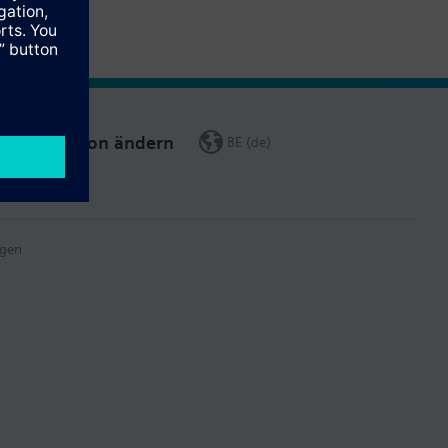
Region ändern
BE (de)
gen