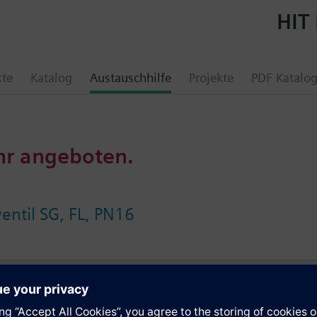
HIT 
kte
Katalog
Austauschhilfe
Projekte
PDF Katalo
hr angeboten.
ntil SG, FL, PN16
e