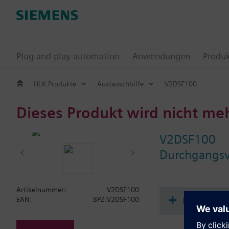
Plug and play automation
Anwendungen
Produ
HLK Produkte
Austauschhilfe
V2DSF100
Dieses Produkt wird nicht me
V2DSF100
Durchgangsve
Artikelnummer:
V2DSF100
Dokument
EAN:
BPZ:V2DSF100