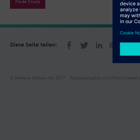
Finde Ersatz
Diese Seite teilen:
© Siemens Schweiz AG 2017
Produktangebot und Preise können p