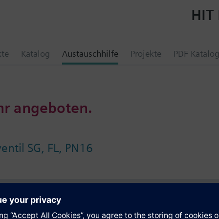
HIT 
kte
Katalog
Austauschhilfe
Projekte
PDF Katalo
hr angeboten.
ntil SG, FL, PN16
e