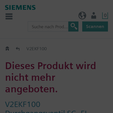
0
BE (de)
Nutzer
Scannen
Austauschhilfe
V2EKF100
Dieses Produkt wird
nicht mehr
angeboten.
V2EKF100