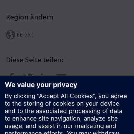
Region ändern
BE (de)
Diese Seite teilen: