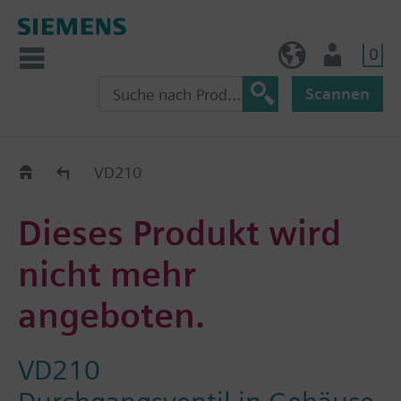
0
BE (de)
Nutzer
Scannen
Austauschhilfe
VD210
Dieses Produkt wird
nicht mehr
angeboten.
VD210