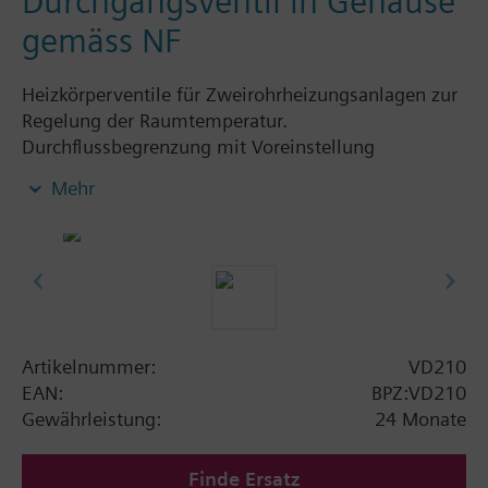
Durchgangsventil in Gehäuse
gemäss NF
Heizkörperventile für Zweirohrheizungsanlagen zur
Regelung der Raumtemperatur.
Durchflussbegrenzung mit Voreinstellung
einstellbar.
Mehr
Zusatzinformation
Die Ventile können mit den Siemens Antrieben und
Heizkörperreglern SSA.../STA../RT../REH.. betätigt
werden.
Artikelnummer:
VD210
EAN:
BPZ:VD210
Gewährleistung:
24 Monate
Finde Ersatz