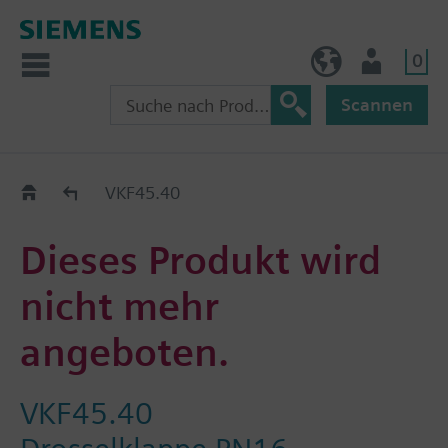
0
BE (de)
Nutzer
Scannen
Austauschhilfe
VKF45.40
Dieses Produkt wird
nicht mehr
angeboten.
VKF45.40