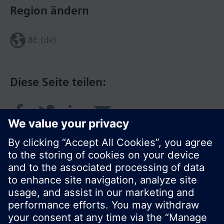
Region ändern
BE (de)
Diese Seite teilen:
© Siemens Schweiz AG 2017