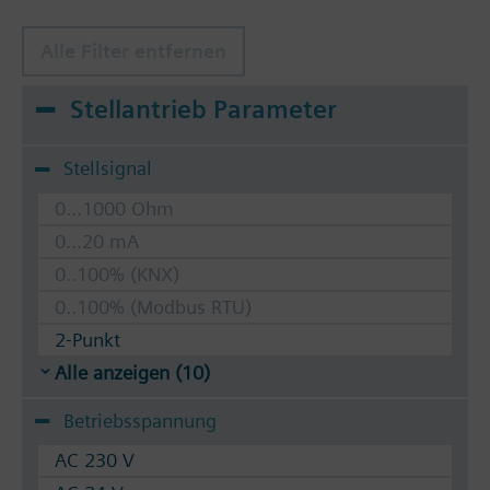
Alle Filter entfernen
Stellantrieb Parameter
Stellsignal
0...1000 Ohm
0...20 mA
0..100% (KNX)
0..100% (Modbus RTU)
2-Punkt
Alle anzeigen (10)
Betriebsspannung
AC 230 V