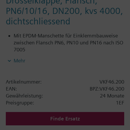
Drosselklappe, Flansch,
PN6/10/16, DN200, kvs 4000,
dichtschliessend
Mit EPDM-Manschette für Einklemmbauweise
zwischen Flansch PN6, PN10 und PN16 nach ISO
7005
Für Kaltwasser, Warmwasser, Brauchwasser,
Mehr
Kühlwasser und Frischwasser in geschlossenen
und offenen Kreisläufen
Artikelnummer:
VKF46.200
Zusatzinformation
EAN:
BPZ:VKF46.200
SQL36E65..: Direkte Montage
Gewährleistung:
24 Monate
Preisgruppe:
1EF
Finde Ersatz