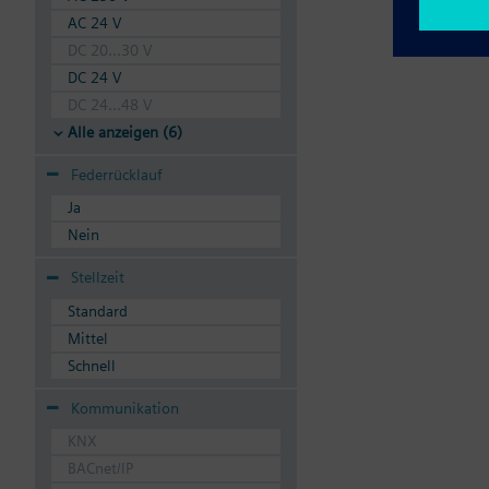
AC 24 V
DC 20...30 V
DC 24 V
DC 24...48 V
Alle anzeigen (6)
Federrücklauf
Ja
Nein
Stellzeit
Standard
Mittel
Schnell
Kommunikation
KNX
BACnet/IP