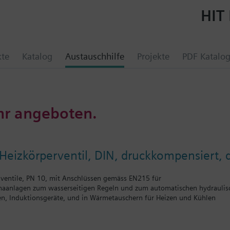
HIT 
kte
Katalog
Austauschhilfe
Projekte
PDF Katalo
hr angeboten.
eizkörperventil, DIN, druckkompensiert, 
iventile, PN 10, mit Anschlüssen gemäss EN215 für
maanlagen zum wasserseitigen Regeln und zum automatischen hydraulis
n, Induktionsgeräte, und in Wärmetauschern für Heizen und Kühlen
ür Heizzonen, wie z.B. Etagenheizungen, Wohnungen, Einzelräume usw.
läufe