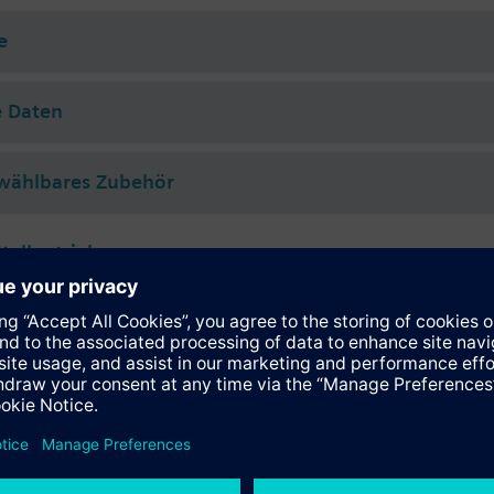
ser (nach VDI 2035), Wasser mit Frostschutz.
e
t den Siemens Stellantrieben SSA../STA.. oder thermostatischen Stellant
e Daten
wählbares Zubehör
tellantriebe
118.09HKN
tromotorische Stellantriebe 100 N für Ventile mit 1,2...6,5 mm Hub