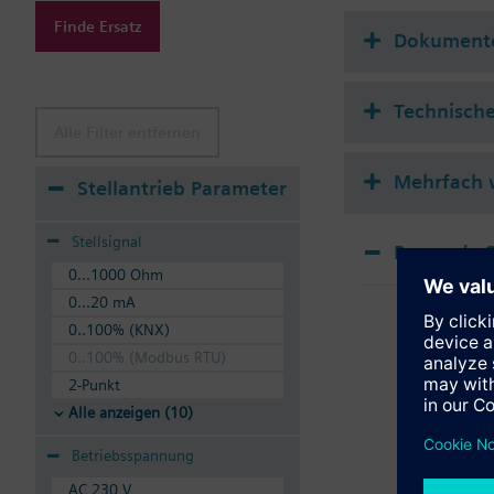
Zusatzinformation
Finde Ersatz
Zulässige Medien: Was
Dokument
Die Ventile können mi
Technisch
Alle Filter entfernen
Mehrfach 
Stellantrieb Parameter
Stellsignal
Passende S
0...1000 Ohm
SSA
0...20 mA
Elek
0..100% (KNX)
0..100% (Modbus RTU)
2-Punkt
Alle anzeigen (10)
Betriebsspannung
AC 230 V