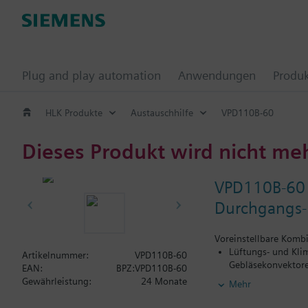
Plug and play automation
Anwendungen
Produ
HLK Produkte
Austauschhilfe
VPD110B-60
Dieses Produkt wird nicht me
VPD110B-60
Durchgangs-H
Voreinstellbare Komb
Lüftungs- und Kli
Artikelnummer:
VPD110B-60
Gebläsekonvektore
EAN:
BPZ:VPD110B-60
Heizungsanlagen f
Gewährleistung:
24 Monate
Mehr
geschlossene Kreis