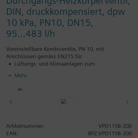
Durchgangs-Heizkörperventil,
DIN, druckkompensiert, dpw
10 kPa, PN10, DN15,
95...483 l/h
Voreinstellbare Kombiventile, PN 10, mit
Anschlüssen gemäss EN215 für
Lüftungs- und Klimaanlagen zum
wasserseitigen Regeln und zum automatischen
Mehr
hydraulischen Abgleich von
Luftnachbehandlungsgeräten, wie z.B.
Gebläsekonvektoren, Induktionsgeräte, und in
Wärmetauschern für Heizen und Kühlen
Heizungsanlagen für Heizzonen, wie z.B.
Etagenheizungen, Wohnungen, Einzelräume
usw.
Artikelnummer:
VPD115B-200
geschlossene Kreisläufe
EAN:
BPZ:VPD115B-200