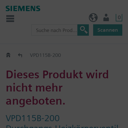
0
BE (de)
Nutzer
Scannen
Austauschhilfe
VPD115B-200
Dieses Produkt wird
nicht mehr
angeboten.
VPD115B-200