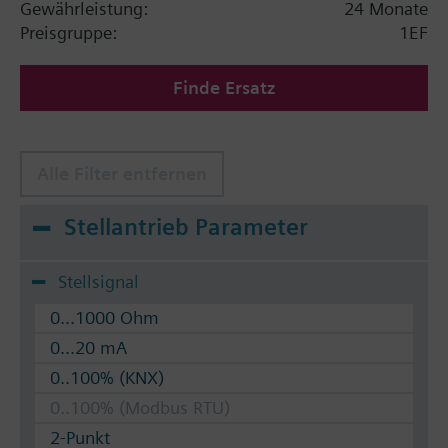
Gewährleistung:
24 Monate
Zusatzinformation
Preisgruppe:
1EF
Zulässige Medien: Wasser (nach VDI 2035), Wasser
mit Frostschutz.
Finde Ersatz
Die Ventile können mit den Siemens Stellantrieben
SSA../STA.. oder thermostatischen Stellantrieben
RTN.. betätigt werden.
Alle Filter entfernen
Stellantrieb Parameter
Stellsignal
0...1000 Ohm
0...20 mA
0..100% (KNX)
0..100% (Modbus RTU)
2-Punkt