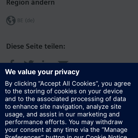
Region ändern
BE (de)
Diese Seite teilen:
© Siemens Schweiz AG 2017
Produktangebot und Preise können pro Land