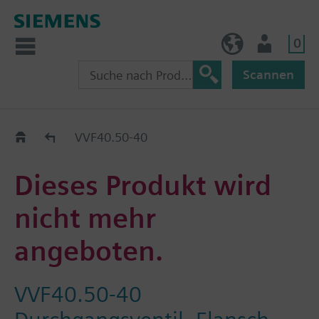
0
BE (de)
Nutzer
Scannen
Austauschhilfe
VVF40.50-40
Dieses Produkt wird
nicht mehr
angeboten.
VVF40.50-40