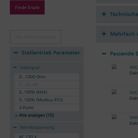
Finde Ersatz
Technisch
Mehrfach 
Alle Filter entfernen
Stellantrieb Parameter
Passende S
SAX
Stellsignal
Elek
0...1000 Ohm
0...20 mA
0..100% (KNX)
SAX
Elek
0..100% (Modbus RTU)
2-Punkt
Alle anzeigen (10)
SAX
Elek
Betriebsspannung
AC 230 V