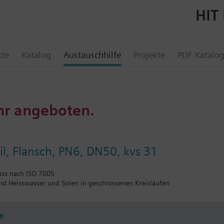
HIT 
kte
Katalog
Austauschhilfe
Projekte
PDF Katalo
hr angeboten.
l, Flansch, PN6, DN50, kvs 31
uss nach ISO 7005
und Heisswasser und Solen in geschlossenen Kreisläufen
e