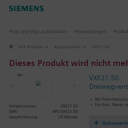
Plug and play automation
Anwendungen
Produ
HLK Produkte
Austauschhilfe
VXF21.50
Dieses Produkt wird nicht me
VXF21.50
Dreiwegventi
Mit Flanschanschl
Für Kalt-, Warm- 
Artikelnummer:
VXF21.50
EAN:
BPZ:VXF21.50
Gewährleistung:
24 Monate
Dokument