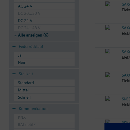
SAX
AC 24 V
Elek
DC 20...30 V
DC 24 V
DC 24...48 V
SAX
Elek
Alle anzeigen (6)
Federrücklauf
SAX
Ja
Elek
Nein
Stellzeit
SAX
Elek
Standard
Mittel
Schnell
SKB
Elek
Kommunikation
KNX
SKB
BACnet/IP
Elek