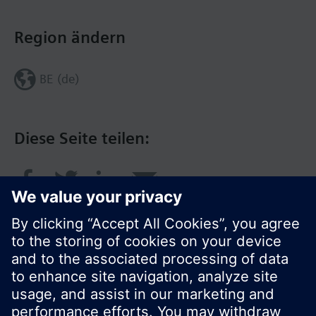
Region ändern
BE (de)
Diese Seite teilen:
© Siemens Schweiz AG 2017