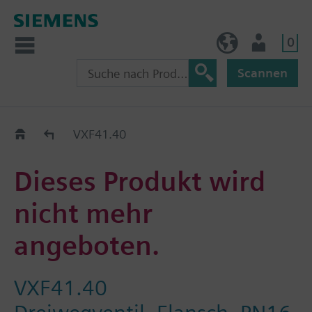
0
BE (de)
Nutzer
Scannen
Austauschhilfe
VXF41.40
Dieses Produkt wird
nicht mehr
angeboten.
VXF41.40