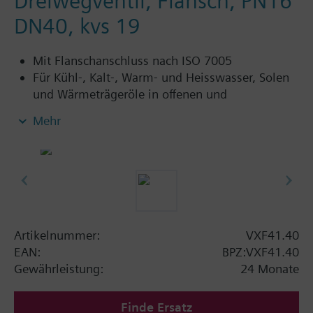
Dreiwegventil, Flansch, PN16
DN40, kvs 19
Mit Flanschanschluss nach ISO 7005
Für Kühl-, Kalt-, Warm- und Heisswasser, Solen
und Wärmeträgeröle in offenen und
geschlossenen Kreisläufen
Mehr
Zusatzinformation
VXF41…4: Stopfbuchse mit PTFE Manschettte
für Temperaturen bis 180 °C
VXF41…5: Stopfbuchse mit PTFE Manschettte,
silikonfreie Ausführung, für Temperaturen bis
180 °C
Artikelnummer:
VXF41.40
EAN:
BPZ:VXF41.40
Verfügbar bis Sommer 2011, anschliessend
Gewährleistung:
24 Monate
Dreiwegventile VXF43.., bzw. VXF53.. bestellen.
Finde Ersatz