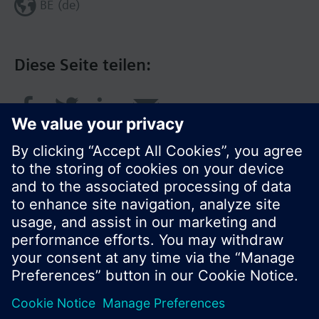
BE (de)
Diese Seite teilen:
© Siemens Schweiz AG 2017
Produktangebot und Preise können pro Land
variieren.