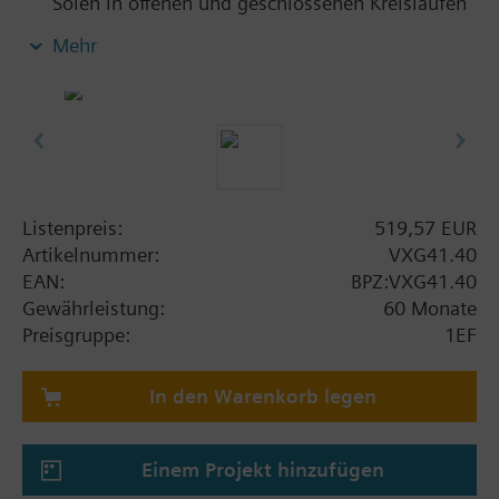
Solen in offenen und geschlossenen Kreisläufen
Mehr
Zusatzinformation
VXG41..01 sind DVGW zertifiziert
Listenpreis:
519,57 EUR
Artikelnummer:
VXG41.40
EAN:
BPZ:VXG41.40
Gewährleistung:
60 Monate
Preisgruppe:
1EF
In den Warenkorb legen
Einem Projekt hinzufügen