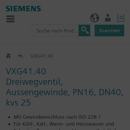
0
BE (de)
Nutzer
Scannen
VXG41..
VXG41.40
VXG41.40
Dreiwegventil,
Aussengewinde, PN16, DN40,
kvs 25
Mit Gewindeanschluss nach ISO 228-1
Für Kühl-‚ Kalt-‚ Warm- und Heisswasser und