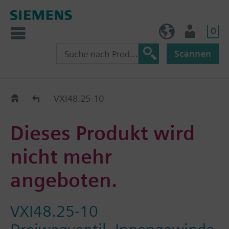
0
BE (de)
Nutzer
Scannen
Austauschhilfe
VXI48.25-10
Dieses Produkt wird
nicht mehr
angeboten.
VXI48.25-10