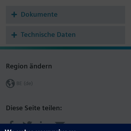
beginnen mit WFK..und für die Warmwasserzähler
Dokumente
mit WFW... Weitere Informationen finden Sie im
technischen Datenblatt.
Technische Daten
Region ändern
BE (de)
Diese Seite teilen: