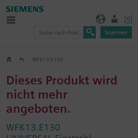
0
BE (de)
Nutzer
Scannen
Austauschhilfe
WFK13.E130
Dieses Produkt wird
nicht mehr
angeboten.
WFK13.E130