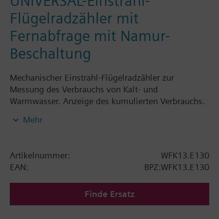
UNIVERSAL-Einstrahl-
Flügelradzähler mit
Fernabfrage mit Namur-
Beschaltung
Mechanischer Einstrahl-Flügelradzähler zur
Messung des Verbrauchs von Kalt- und
Warmwasser. Anzeige des kumulierten Verbrauchs.
Gehäuse Messing vernickelt, Trockenläufer mit
Mehr
Magnetübertragung und drehbarem Zählwerk. Alle
Wasserzähler WFK1../WFK2../WFW1../WFW2.. sind
mit Fernabfrageausgang und EG-Erstgeeicht.
Artikelnummer:
WFK13.E130
Armatur horizontal montiert = Klasse B
EAN:
BPZ:WFK13.E130
Armatur vertikal montiert = Klasse A
Mechanische Wasserzähler Einstrahler sind bei
Finde Ersatz
Siemens Building Technologies electronic bis zu
einem Nenndurchfluss von 2,5 m³/h erhältlich. Die
Bestellnummern für die mech. Kaltwasserzähler