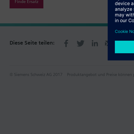
Finde Ersatz
Diese Seite teilen:
© Siemens Schweiz AG 2017
Produktangebot und Preise können p