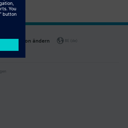
Region ändern
BE (de)
gen