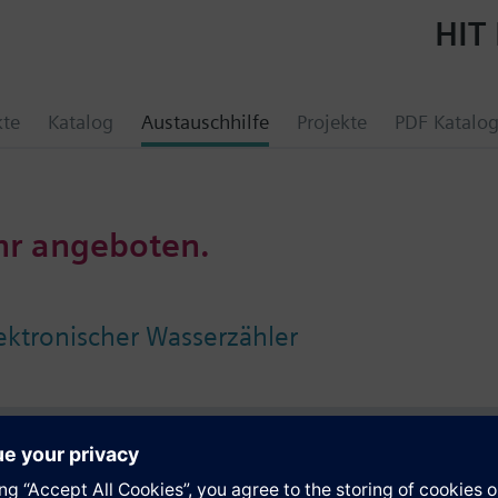
HIT 
kte
Katalog
Austauschhilfe
Projekte
PDF Katalo
hr angeboten.
ektronischer Wasserzähler
e