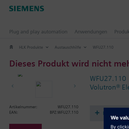
Plug and play automation
Anwendungen
Produ
HLK Produkte
Austauschhilfe
WFU27.110
Dieses Produkt wird nicht me
WFU27.110
Volutron® El
Artikelnummer:
WFU27.110
Dokument
EAN:
BPZ:WFU27.110