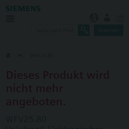
0
BE (de)
Nutzer
Scannen
Austauschhilfe
WFV25.80
Dieses Produkt wird
nicht mehr
angeboten.
WFV25.80