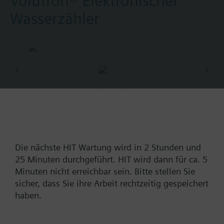
Volutron® Elektronischer
Wasserzähler
Artikelnummer:
WFV25.80
EAN:
BPZ:WFV25.80
Die nächste HIT Wartung wird in 2 Stunden und
Finde Ersatz
25 Minuten durchgeführt. HIT wird dann für ca. 5
Minuten nicht erreichbar sein. Bitte stellen Sie
sicher, dass Sie ihre Arbeit rechtzeitig gespeichert
haben.
Dokumente