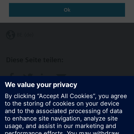
Ok
Region ändern
BE (de)
Diese Seite teilen: