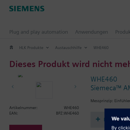
Plug and play automation
Anwendungen
Produ
HLK Produkte
Austauschhilfe
WHE460
Dieses Produkt wird nicht me
WHE460
Siemeca™ AMR
Messprinzip: Einfühle
Artikelnummer:
WHE460
EAN:
BPZ:WHE460
Dokument