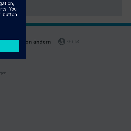
Region ändern
BE (de)
gen