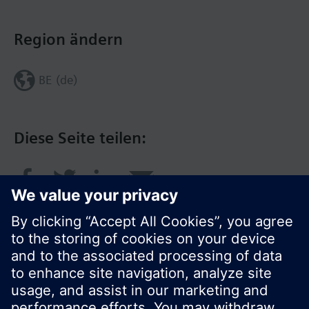
Region ändern
BE (de)
Diese Seite teilen: