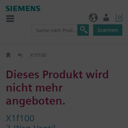
0
BE (de)
Nutzer
Scannen
Austauschhilfe
X1f100
Dieses Produkt wird
nicht mehr
angeboten.
X1f100