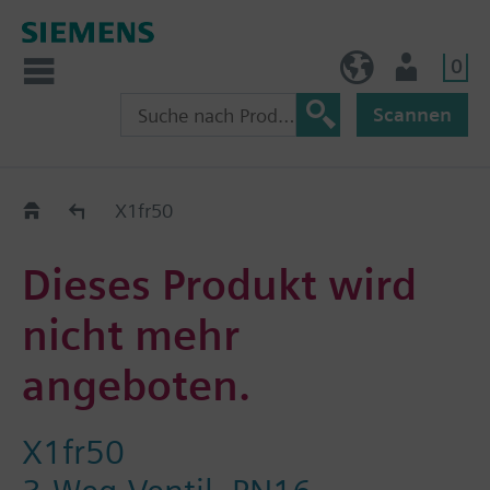
0
BE (de)
Nutzer
Scannen
Austauschhilfe
X1fr50
Dieses Produkt wird
nicht mehr
angeboten.
X1fr50