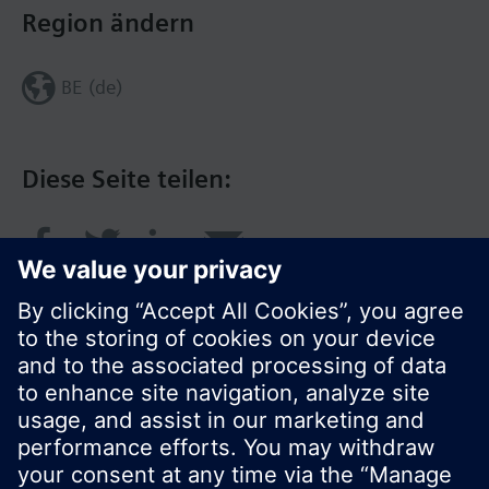
Region ändern
BE (de)
Diese Seite teilen:
© Siemens Schweiz AG 2017