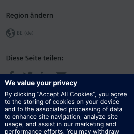
Region ändern
BE (de)
Diese Seite teilen:
© Siemens Schweiz AG 2017