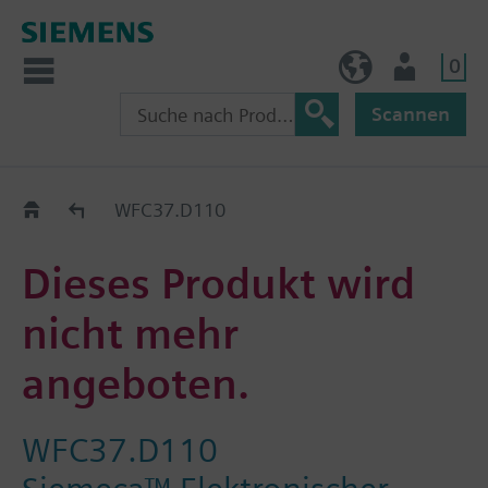
0
BE (de)
Nutzer
Scannen
Austauschhilfe
WFC37.D110
Dieses Produkt wird
nicht mehr
angeboten.
WFC37.D110