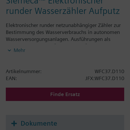
Siemeca™ Elektronischer
runder Wasserzähler Aufputz
Elektronischer runder netzunabhängiger Zähler zur
Bestimmung des Wasserverbrauchs in autonomen
Wasserversorgungsanlagen. Ausführungen als
Einstrahlzähler 1,5 m³/h und 2,5 m³/h.
Mehr
Der elektronische Siemeca™ Wasserzähler ist eine
Komponente des Systems Siemeca™ AMR und kann
über eine IrDA-Schnittstelle ausgelesen und
Artikelnummer:
WFC37.D110
parametriert werden.
EAN:
JFX:WFC37.D110
Der Wasserzähler hat eine rollierende Anzeige;
diese umfasst folgende Werte und Grössen:
Finde Ersatz
Kumulierter Wasserverbrauch seit
Inbetriebnahme des Wasserzählers
Segmenttest
Dokumente
Mit Hilfe der Siemeca™ Parametriertools lassen sich
folgende Anzeigeschritte individuell zuschalten: