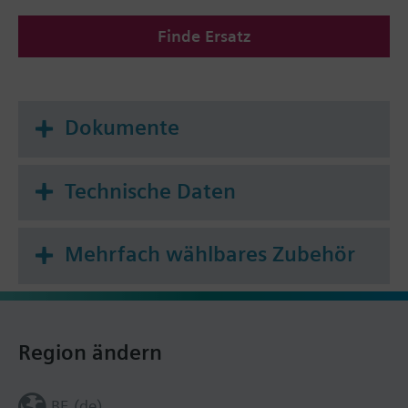
Montageplatte (Wärmeleiter) ausgeliefert.
Finde Ersatz
Zusatzinformation
Alle Heizkostenverteiler werden ohne
Montageplatte (Wärmeleiter) ausgeliefert.
Dokumente
Die Montageplatte muss separat bestellt werden.
Technische Daten
Mehrfach wählbares Zubehör
Region ändern
BE (de)