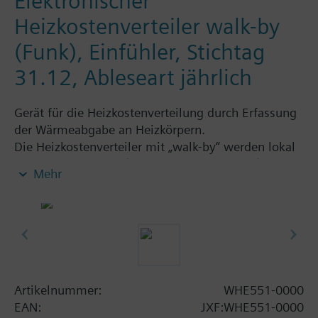
Elektronischer
Heizkostenverteiler walk-by
(Funk), Einfühler, Stichtag
31.12, Ableseart jährlich
Gerät für die Heizkostenverteilung durch Erfassung
der Wärmeabgabe an Heizkörpern.
Die Heizkostenverteiler mit „walk-by“ werden lokal
via Funk abgelesen (Funkfrequenz 868 MHz). Die
Mehr
Messgeräte senden zum vorab eingestellten
Zeitpunkt die Verbrauchsdaten. Der Ableser
sammelt mit dem mobilen Datensammler die
entsprechenden Funktelegramme ein.
Die Programmierung erfolgt mit der ACT50-
Software.
Der Heizkostenverteiler kann mit einem
Artikelnummer:
WHE551-0000
Fernfühler einfach ergänzt werden.
EAN:
JXF:WHE551-0000
Alle Heizkostenverteiler werden ohne