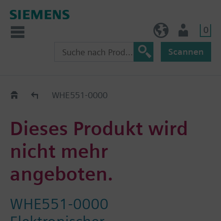
0
BE (de)
Nutzer
Scannen
Austauschhilfe
WHE551-0000
Dieses Produkt wird
nicht mehr
angeboten.
WHE551-0000