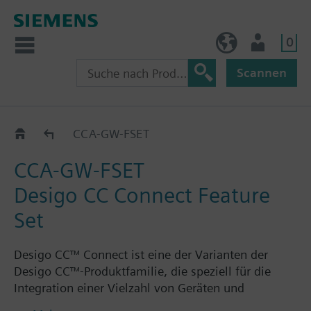
0
BE (de)
Nutzer
Scannen
Desigo CC Connect
CCA-GW-FSET
CCA-GW-FSET
Desigo CC Connect Feature
Set
Desigo CC™ Connect ist eine der Varianten der
Desigo CC™-Produktfamilie, die speziell für die
Integration einer Vielzahl von Geräten und
Protokollen in einer gemeinsamen Softwareschicht