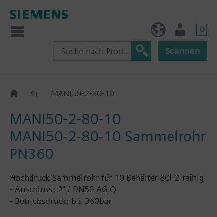
0
BE (de)
Nutzer
Scannen
Katalog
MANI50-2-80-10
MANI50-2-80-10
MANI50-2-80-10 Sammelrohr
PN360
Hochdruck-Sammelrohr für 10 Behälter 80l 2-reihig
- Anschluss: 2" / DN50 AG Q
- Betriebsdruck: bis 360bar