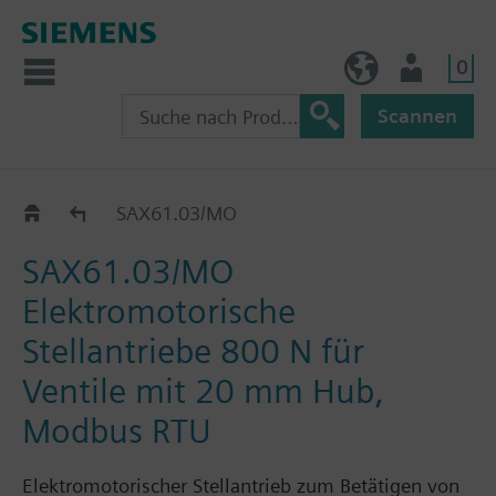
0
BE (de)
Nutzer
Scannen
SAX..
SAX61.03/MO
SAX61.03/MO
Elektromotorische
Stellantriebe 800 N für
Ventile mit 20 mm Hub,
Modbus RTU
Elektromotorischer Stellantrieb zum Betätigen von