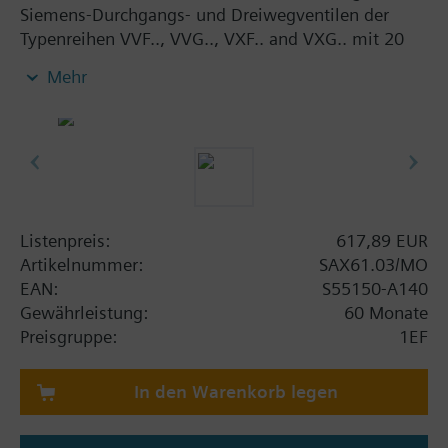
Siemens-Durchgangs- und Dreiwegventilen der
Typenreihen VVF.., VVG.., VXF.. and VXG.. mit 20
mm Hub, als Regel- und Absperrarmaturen in
Mehr
Heizungs-, Lüftungs- und Klimaanlagen.
Mit Handversteller, Stellungs- und Statusanzeige
(LED).
Wahlweise mit Hilfsschalter, Potentiometer,
Funktionsmodul oder Stösselheizung. Modbus RTU
Kommunikation
Listenpreis:
617,89 EUR
Zusatzinformation
Artikelnummer:
SAX61.03/MO
UL approbiert
EAN:
S55150-A140
Gewährleistung:
60 Monate
Preisgruppe:
1EF
In den Warenkorb legen