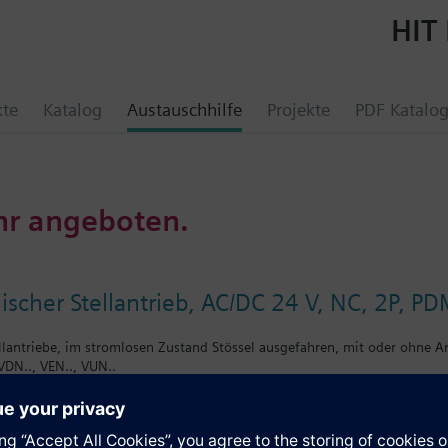
HIT 
kte
Katalog
Austauschhilfe
Projekte
PDF Katalo
hr angeboten.
ischer Stellantrieb, AC/DC 24 V, NC, 2P, P
llantriebe, im stromlosen Zustand Stössel ausgefahren, mit oder ohne An
VDN.., VEN.., VUN..
ile VPD.., VPE..
CLC..
6..
.., VPI46..