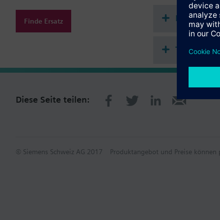
Ventile anderer Her
Dokument
Finde Ersatz
Stellantriebe ohne An
Anschlusskabel bi
Technisch
Anschlusskabel mi
Anschlusskabel mi
Zusatzinformation
Die angegebene Stell
Diese Seite teilen:
© Siemens Schweiz AG 2017
Produktangebot und Preise können p