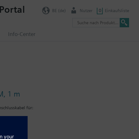
Portal
BE (de)
Nutzer
0
Einkaufsliste
g
Info-Center
DM, 1 m
schlusskabel für: