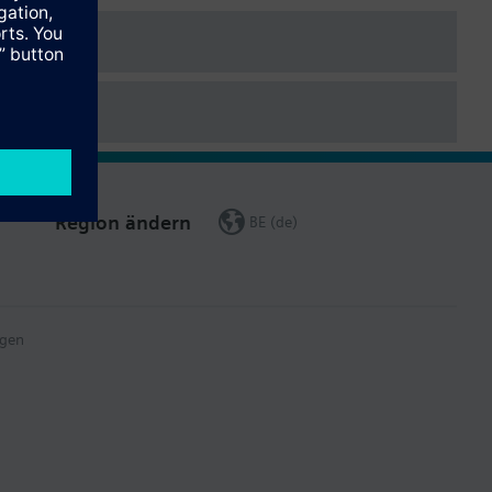
Region ändern
BE (de)
gen