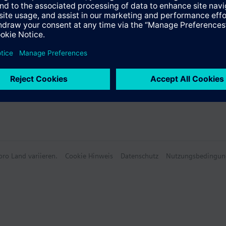
steller
e
schlusskabel kombinierbar mit:
s 15 m Länge, halogenfrei bis 10 m Länge
e Daten
t LED-Betriebsanzeige
t Hilfsschalter- oder DC 0…10 V Modul
zeit bezieht sich auf den maximalen Hub von 4.5 mm.
ro Land variieren.
Cookie Hinweis
Datenschutz
Nutzungsbedingun