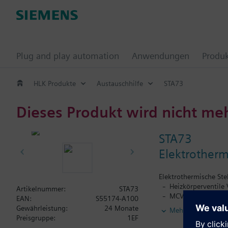
Plug and play automation
Anwendungen
Produ
HLK Produkte
Austauschhilfe
STA73
Dieses Produkt wird nicht me
STA73
Elektrotherm
Elektrothermische Ste
Heizkörperventile 
Artikelnummer:
STA73
MCV MiniCombiVent
EAN:
S55174-A100
Kleinventile VD1..
Gewährleistung:
24 Monate
Mehr
Zonenventile V..I4
Preisgruppe:
1EF
Kombiventile VPP46