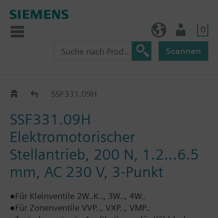
0
BE (de)
Nutzer
Scannen
Elektromotorisch, Stellkraft 200N: SSF..
SSF331.09H
SSF331.09H
Elektromotorischer
Stellantrieb, 200 N, 1.2...6.5
mm, AC 230 V, 3-Punkt
●Für Kleinventile 2W..K.., 3W.., 4W..
●Für Zonenventile VVP.., VXP.., VMP..