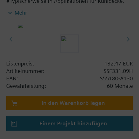
●Typischerweise in Applikationen für Kühldecke,
VVS und Fan-Coils
Mehr
●Direkte Montage mit Kupplungsmutter, keine
Werkzeuge erforderlich
●Antriebsstösselsposition, manuell einstellbar,
Stellungs- und Stellantriebsbewegungsanzeige
(LED)
●Paralleler Betrieb mehrerer Stellantriebe möglich
●Entfernbares Kabel, Standardlänge 1,5 m
Listenpreis:
132,47 EUR
Artikelnummer:
SSF331.09H
EAN:
S55180-A130
Gewährleistung:
60 Monate
In den Warenkorb legen
Einem Projekt hinzufügen