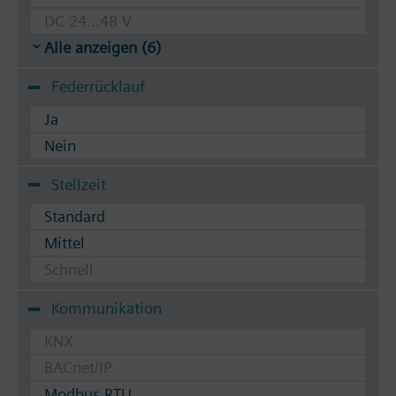
DC 24...48 V
Alle anzeigen (6)
Federrücklauf
Ja
Nein
Stellzeit
Standard
Mittel
Schnell
Kommunikation
KNX
BACnet/IP
Modbus RTU