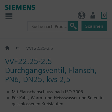
0
BE (de)
Nutzer
Scannen
VVF22..
VVF22.25-2.5
VVF22.25-2.5
Durchgangsventil, Flansch,
PN6, DN25, kvs 2,5
Mit Flanschanschluss nach ISO 7005
Für Kalt-, Warm- und Heisswasser und Solen in
geschlossenen Kreisläufen